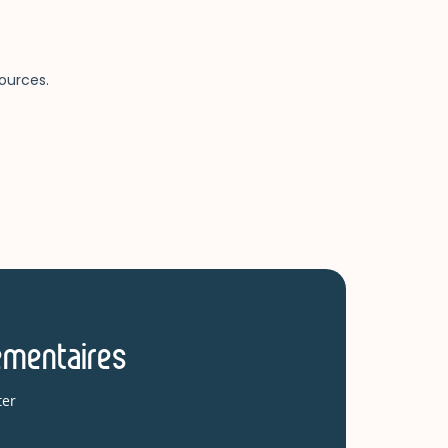
émentaires
ter