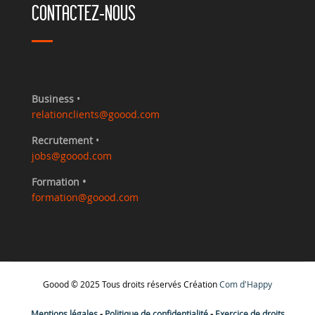
CONTACTEZ-NOUS
Business
•
relationclients@goood.com
Recrutement
•
jobs@goood.com
Formation •
formation@goood.com
Goood © 2025 Tous droits réservés Création
Com d'Happy
Mentions légales
-
Politique de confidentialité
-
Exercice de droits