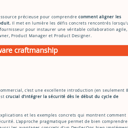
 ressource précieuse pour comprendre
comment aligner les
duit.
Il met en lumière les défis concrets rencontrés lorsqu
fournisseur pour instaurer une véritable collaboration agile,
Owner, Product Manager et Product Designer.
ware craftmanship
commercial, c’est une excellente introduction (en seulement 
est
crucial d’intégrer la sécurité dès le début du cycle de
s explications et les exemples concrets qui montrent comment
sécurité. L’approche pragmatique permet de bien comprendre
 aussi les avantages concrets d’un DevSecOps bien implément