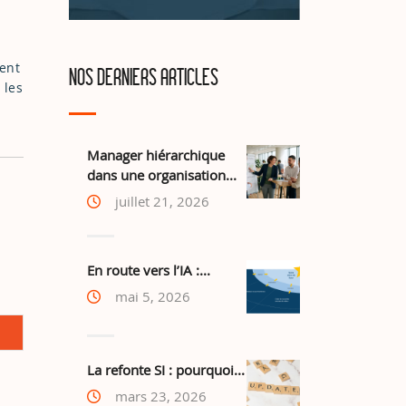
ment
NOS DERNIERS ARTICLES
 les
Manager hiérarchique
dans une organisation...
juillet 21, 2026
En route vers l’IA :...
mai 5, 2026
La refonte SI : pourquoi...
mars 23, 2026