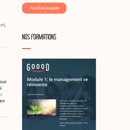
nt,
NOS FORMATIONS
 sur
té
ir
 en