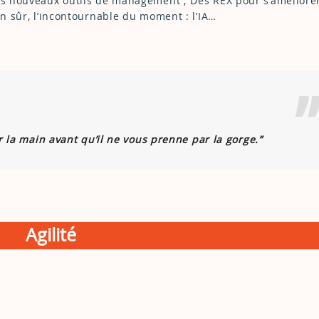
Des nouveaux outils de management ; Des REX pour s’améliorer
en sûr, l’incontournable du moment : l’IA…
 la main avant qu’il ne vous prenne par la gorge.”
Agilité