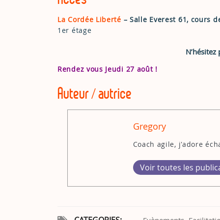
La Cordée Liberté
– Salle Everest
61, cours d
1er étage
N’hésitez 
Rendez vous Jeudi 27 août !
Auteur / autrice
Gregory
Coach agile, j'adore éc
Voir toutes les public
CATEGORIES:
Evènements
Facilitati