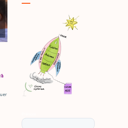
’à
quer