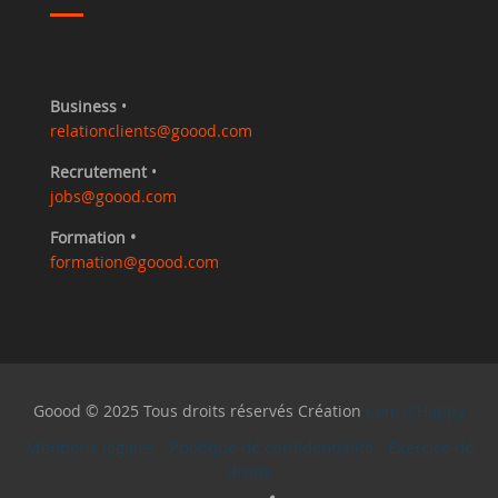
Business
•
relationclients@goood.com
Recrutement
•
jobs@goood.com
Formation •
formation@goood.com
Goood © 2025 Tous droits réservés Création
Com d'Happy
Mentions légales
-
Politique de confidentialité
-
Exercice de
droits