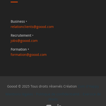
Business
•
relationclients@goood.com
Recrutement
•
jobs@goood.com
Formation •
formation@goood.com
Goood © 2025 Tous droits réservés Création
Com d'Happy
Mentions légales
-
Politique de confidentialité
-
Exercice de
droits