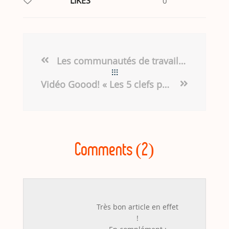
LIKES
0
Les communautés de travail du Dauphiné de 1940 un exemple d’autogestion source d’inspiration pour nos organisations ?
Vidéo Goood! « Les 5 clefs pour réussir son Marshmallow Challenge »
Comments (2)
Très bon article en effet
!