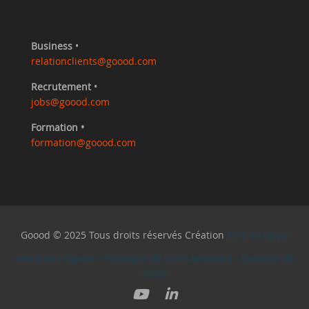
Business
•
relationclients@goood.com
Recrutement
•
jobs@goood.com
Formation •
formation@goood.com
Goood © 2025 Tous droits réservés Création
Com d'Happy
Mentions légales
-
Politique de confidentialité
-
Exercice de
droits