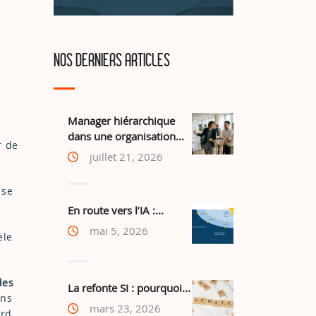
NOS DERNIERS ARTICLES
Manager hiérarchique
dans une organisation...
r de
juillet 21, 2026
ise
En route vers l’IA :...
mai 5, 2026
èle
des
La refonte SI : pourquoi...
ans
mars 23, 2026
erd