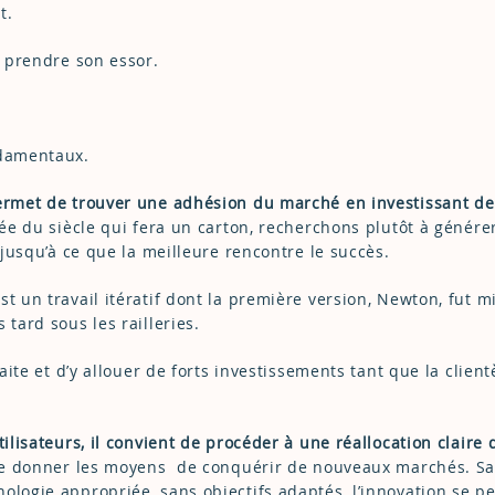
t.
t prendre son essor.
ndamentaux.
permet de trouver une adhésion du marché en investissant de
idée du siècle qui fera un carton, recherchons plutôt à génére
 jusqu’à ce que la meilleure rencontre le succès.
st un travail itératif dont la première version, Newton, fut m
 tard sous les railleries.
faite et d’y allouer de forts investissements tant que la client
ilisateurs, il convient de procéder à une réallocation claire 
et se donner les moyens de conquérir de nouveaux marchés. S
ologie appropriée, sans objectifs adaptés, l’innovation se p