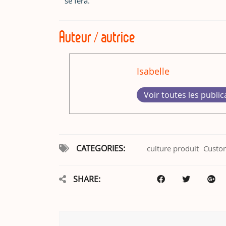
se fera.
Auteur / autrice
Isabelle
Voir toutes les public
CATEGORIES:
culture produit
Custo
SHARE: