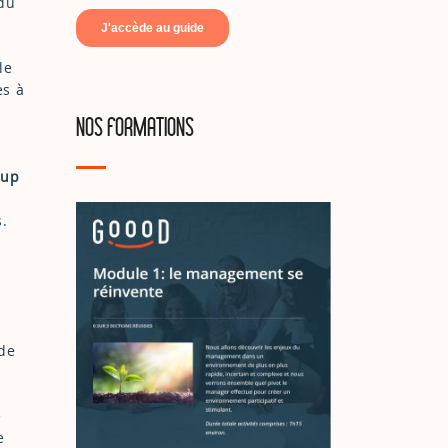
 du
le
es à
NOS FORMATIONS
-up
.
 de
e
e