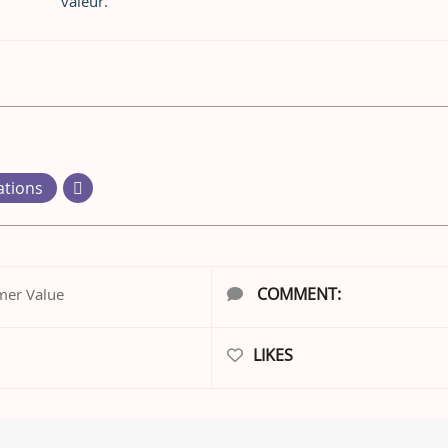
valeur.
ations
COMMENT:
mer Value
LIKES