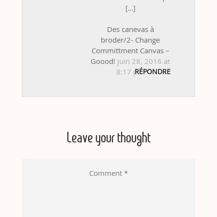
[…]
Des canevas à
broder/2- Change
Committment Canvas –
Goood!
juin 28, 2016 at
8:17 pm
RÉPONDRE
Leave your thought