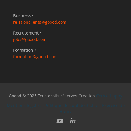
Business
•
relationclients@goood.com
Recrutement
•
jobs@goood.com
Formation •
formation@goood.com
Goood © 2025 Tous droits réservés Création
Com d'Happy
Mentions légales
-
Politique de confidentialité
-
Exercice de
droits